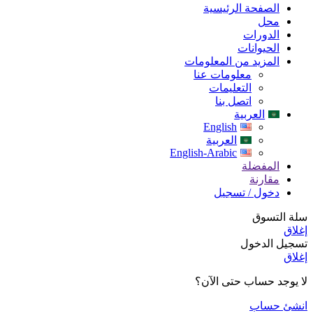
الصفحة الرئيسية
محل
الدورات
الحيوانات
المزيد من المعلومات
معلومات عنا
التعليمات
اتصل بنا
العربية
English
العربية
English-Arabic
المفضلة
مقارنة
دخول / تسجيل
سلة التسوق
إغلاق
تسجيل الدخول
إغلاق
لا يوجد حساب حتى الآن؟
انشئ حساب