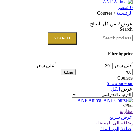
0
عنصر
الرئيسية
/
Courses
عرض ⁦2⁩ من كل النتائج
Search
SEARCH
Filter by price
أدنى سعر
أعلى سعر
تصفية
Courses
Show sidebar
عرض
الكل
-37%
مقارنة
عرض سريع
إضافة الى المفضلة
إضافة إلى السلة