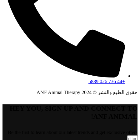
+44 736 026 5889
حقوق الطبع والنشر © 2024 ANF Animal Therapy
HEY YOU, SIGN UP AND CONNECT TO
ANF ANIMAL!
Be the first to learn about our latest trends and get exclusive offers