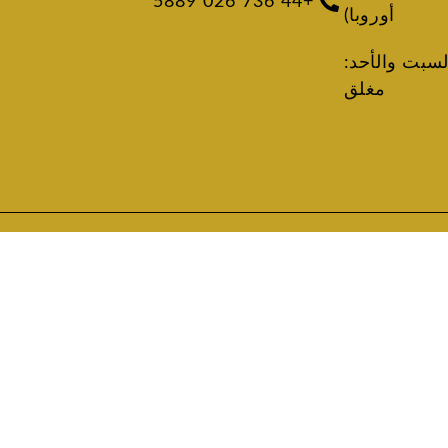
+44 736 026 5889
أوروبا)
لسبت والأحد:
مغلق