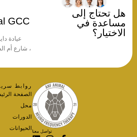
هل تحتاج إلى
al GCC
مساعدة في
الاختيار؟
عيادة داينس
، شارع أم الشيف
روابط سريع
الصفحة الرئي
محل
الدورات
الحيوانات
تواصل معنا