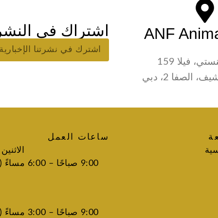
اشتراك في النشرة
ANF Anim
تي، فيلا 159
، الصفا 2، دبي
ة
ساعات العمل
سية
الاثنين
9:00 صباحًا –
9:00 صباحًا –