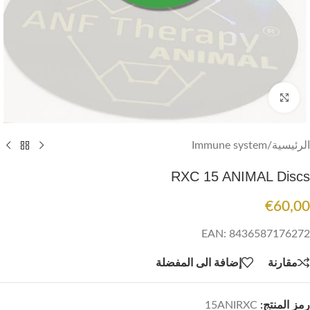
اضغط للتكبير
الرئيسية
/
Immune system
RXC 15 ANIMAL Discs
€
60,00
EAN: 8436587176272
مقارنة
إضافة الى المفضلة
رمز المنتج:
15ANIRXC