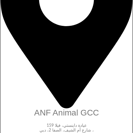
ANF Animal GCC
عيادة داينستي، فيلا 159
، شارع أم الشيف، الصفا 2، دبي